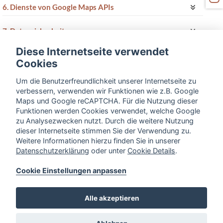
6. Dienste von Google Maps APIs
7. Datensicherheit
Diese Internetseite verwendet
8. Aktualität und Änderung dieser
Cookies
Datenschutzerklärung
Um die Benutzerfreundlichkeit unserer Internetseite zu
9. Name und Kontaktdaten des für die Verarbeitung
verbessern, verwenden wir Funktionen wie z.B. Google
Maps und Google reCAPTCHA. Für die Nutzung dieser
Verantwortlichen sowie des
Funktionen werden Cookies verwendet, welche Google
Datenschutzbeauftragten
zu Analysezwecken nutzt. Durch die weitere Nutzung
dieser Internetseite stimmen Sie der Verwendung zu.
10. Meta Pixel
Weitere Informationen hierzu finden Sie in unserer
Datenschutzerklärung
oder unter
Cookie Details
.
11. Whatsapp API
Cookie Einstellungen anpassen
Alle akzeptieren